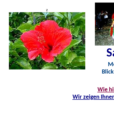
z
S
Me
Blick
Wie h
Wir zeigen Ihne